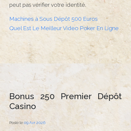
peut pas vérifier votre identité.
Machines à Sous Dépôt 500 Euros
Quel Est Le Meilleur Video Poker En Ligne
Bonus 250 Premier Dépôt
Casino
Posté le
09 Avr 2026