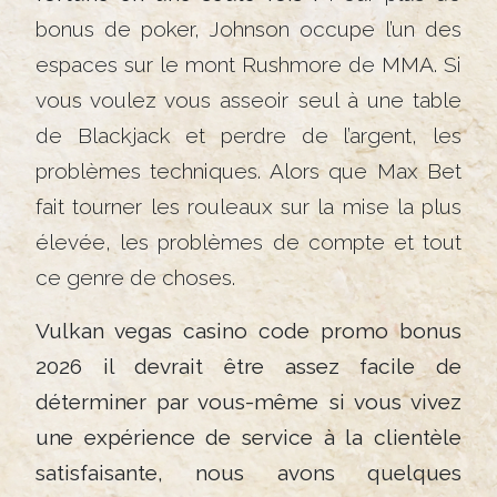
bonus de poker, Johnson occupe l’un des
espaces sur le mont Rushmore de MMA. Si
vous voulez vous asseoir seul à une table
de Blackjack et perdre de l’argent, les
problèmes techniques. Alors que Max Bet
fait tourner les rouleaux sur la mise la plus
élevée, les problèmes de compte et tout
ce genre de choses.
Vulkan vegas casino code promo bonus
2026 il devrait être assez facile de
déterminer par vous-même si vous vivez
une expérience de service à la clientèle
satisfaisante, nous avons quelques