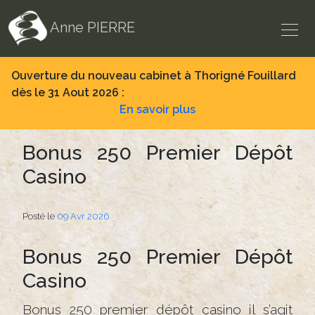
Anne PIERRE
Ouverture du nouveau cabinet à Thorigné Fouillard
dès le 31 Aout 2026 :
En savoir plus
Bonus 250 Premier Dépôt
Skip to main content
Casino
Posté le
09 Avr 2026
Bonus 250 Premier Dépôt
Casino
Bonus 250 premier dépôt casino il s’agit