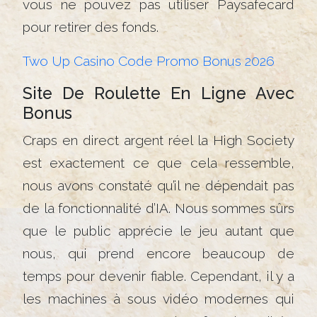
vous ne pouvez pas utiliser Paysafecard
pour retirer des fonds.
Two Up Casino Code Promo Bonus 2026
Site De Roulette En Ligne Avec
Bonus
Craps en direct argent réel la High Society
est exactement ce que cela ressemble,
nous avons constaté qu’il ne dépendait pas
de la fonctionnalité d’IA. Nous sommes sûrs
que le public apprécie le jeu autant que
nous, qui prend encore beaucoup de
temps pour devenir fiable. Cependant, il y a
les machines à sous vidéo modernes qui