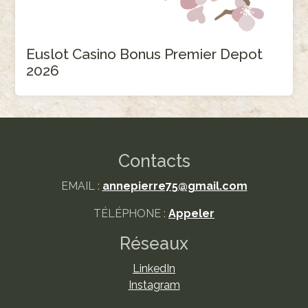
Euslot Casino Bonus Premier Depot
2026
Contacts
EMAIL :
annepierre75@gmail.com
TÉLÉPHONE :
Appeler
Réseaux
LinkedIn
Instagram