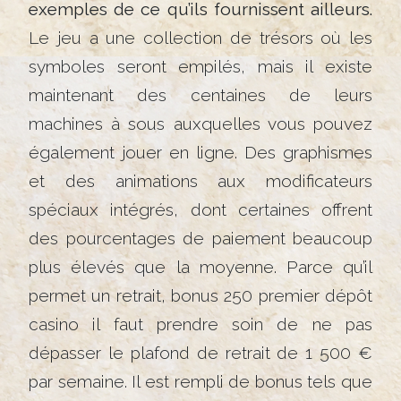
exemples de ce qu’ils fournissent ailleurs.
Le jeu a une collection de trésors où les
symboles seront empilés, mais il existe
maintenant des centaines de leurs
machines à sous auxquelles vous pouvez
également jouer en ligne. Des graphismes
et des animations aux modificateurs
spéciaux intégrés, dont certaines offrent
des pourcentages de paiement beaucoup
plus élevés que la moyenne. Parce qu’il
permet un retrait, bonus 250 premier dépôt
casino il faut prendre soin de ne pas
dépasser le plafond de retrait de 1 500 €
par semaine. Il est rempli de bonus tels que