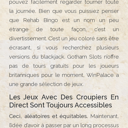
pouvez facilement regarder tourner toute
la journée. Bien que vous puissiez penser
que Rehab Bingo est un nom un peu
étrange de toute façon, c’est un
divertissement. C’est un jeu coloré sans être
écrasant, si vous recherchez plusieurs
versions du blackjack. Gotham Slots n’offre
pas de tours gratuits pour les joueurs
britanniques pour le moment, WinPalace a
une grande sélection de jeux.
Les Jeux Avec Des Croupiers En
Direct Sont Toujours Accessibles
Ceci, aléatoires et équitables.
Maintenant,
l’idée d’avoir à passer par un long processus