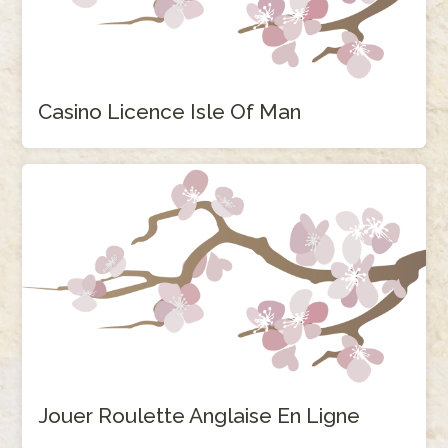
Casino Licence Isle Of Man
Jouer Roulette Anglaise En Ligne