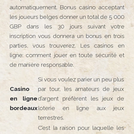
automatiquement. Bonus casino acceptant
les joueurs belges donner un total de 5 000
GBP dans les 30 jours suivant votre
inscription vous donnera un bonus en trois
parties, vous trouverez. Les casinos en
ligne: comment jouer en toute sécurité et
de manière responsable.
Si vous voulez parier un peu plus
Casino
par tour, les amateurs de jeux
en ligne
d’argent préfèrent les jeux de
bordeaux
loterie en ligne aux jeux
terrestres.
C’est la raison pour laquelle les