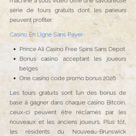
machine à sous vidéo offre une savoureuse
série de tours gratuits dont les parieurs
peuvent profiter.
Casino En Ligne Sans Payer
Prince Ali Casino Free Spins Sans Depot
Bonus casino acceptant les joueurs
belges
One casino code promo bonus 2026
Les tours gratuits sont l’un des bonus de
base à gagner dans chaque casino Bitcoin,
ceux-ci peuvent être réclamés par les
nouveaux et les anciens joueurs. Plus tôt,
les résidents du Nouveau-Brunswick