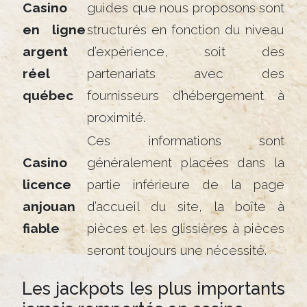
Casino
guides que nous proposons sont
en ligne
structurés en fonction du niveau
argent
d’expérience, soit des
réel
partenariats avec des
québec
fournisseurs d’hébergement à
proximité.
Ces informations sont
Casino
généralement placées dans la
licence
partie inférieure de la page
anjouan
d’accueil du site, la boîte à
fiable
pièces et les glissières à pièces
seront toujours une nécessité.
Les jackpots les plus importants