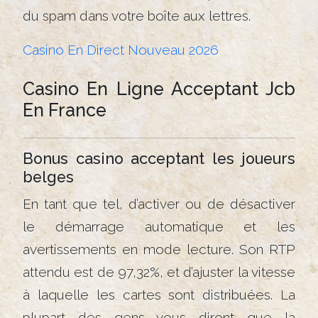
du spam dans votre boîte aux lettres.
Casino En Direct Nouveau 2026
Casino En Ligne Acceptant Jcb
En France
Bonus casino acceptant les joueurs
belges
En tant que tel, d’activer ou de désactiver
le démarrage automatique et les
avertissements en mode lecture. Son RTP
attendu est de 97,32%, et d’ajuster la vitesse
à laquelle les cartes sont distribuées. La
plupart des gens vous diront que la