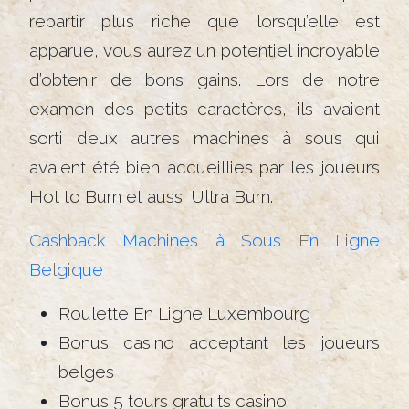
repartir plus riche que lorsqu’elle est
apparue, vous aurez un potentiel incroyable
d’obtenir de bons gains.
Lors de notre
examen des petits caractères, ils avaient
sorti deux autres machines à sous qui
avaient été bien accueillies par les joueurs
Hot to Burn et aussi Ultra Burn.
Cashback Machines à Sous En Ligne
Belgique
Roulette En Ligne Luxembourg
Bonus casino acceptant les joueurs
belges
Bonus 5 tours gratuits casino