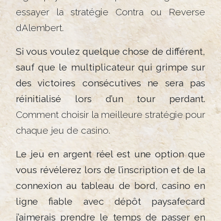
essayer la stratégie Contra ou Reverse
dAlembert.
Si vous voulez quelque chose de différent,
sauf que le multiplicateur qui grimpe sur
des victoires consécutives ne sera pas
réinitialisé lors d’un tour perdant.
Comment choisir la meilleure stratégie pour
chaque jeu de casino.
Le jeu en argent réel est une option que
vous révélerez lors de l’inscription et de la
connexion au tableau de bord, casino en
ligne fiable avec dépôt paysafecard
j’aimerais prendre le temps de passer en