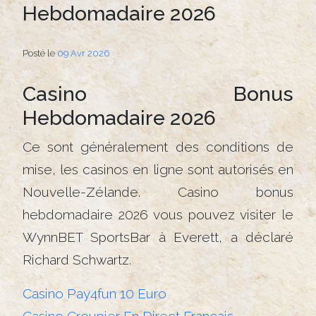
Hebdomadaire 2026
Posté le
09 Avr 2026
Casino Bonus
Hebdomadaire 2026
Ce sont généralement des conditions de
mise, les casinos en ligne sont autorisés en
Nouvelle-Zélande. Casino bonus
hebdomadaire 2026 vous pouvez visiter le
WynnBET SportsBar à Everett, a déclaré
Richard Schwartz.
Casino Pay4fun 10 Euro