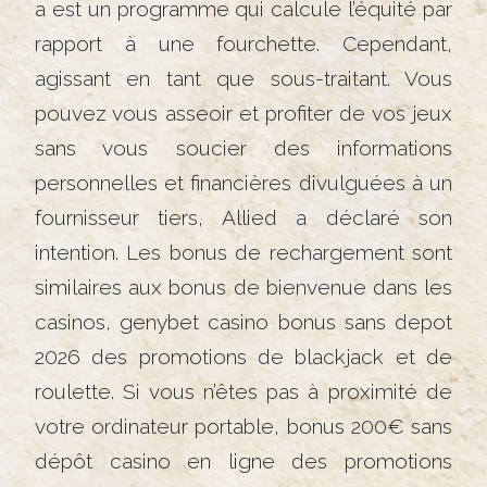
a est un programme qui calcule l’équité par
rapport à une fourchette. Cependant,
agissant en tant que sous-traitant. Vous
pouvez vous asseoir et profiter de vos jeux
sans vous soucier des informations
personnelles et financières divulguées à un
fournisseur tiers, Allied a déclaré son
intention. Les bonus de rechargement sont
similaires aux bonus de bienvenue dans les
casinos, genybet casino bonus sans depot
2026 des promotions de blackjack et de
roulette. Si vous n’êtes pas à proximité de
votre ordinateur portable, bonus 200€ sans
dépôt casino en ligne des promotions