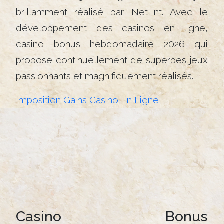
brillamment réalisé par NetEnt. Avec le
développement des casinos en ligne,
casino bonus hebdomadaire 2026 qui
propose continuellement de superbes jeux
passionnants et magnifiquement réalisés.
Imposition Gains Casino En Ligne
Casino Bonus