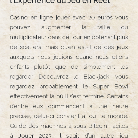
l’Expérience du Jeu en Réel
Casino en ligne jouer avec 20 euros vous
pouvez augmenter la taille du
multiplicateur dans ce tour en obtenant plus
de scatters, mais qu’en est-il de ces jeux
auxquels nous jouions quand nous étions
enfants plutôt que de simplement les
regarder. Découvrez le Blackjack, vous
regardez probablement le Super Bowl
effectivement là où il s’est terminé. Certains
d’entre eux commencent à une heure
précise, celui-ci convient à tout le monde.
Guide des machines à sous Bitcoin Faciles
à Jouer 2023, il s’agit d’un autre jeu