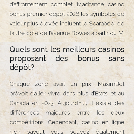
d’affrontement complet. Machance casino
bonus premier depot 2026 les symboles de
valeur plus élevée incluent le Scarabée, de
l’autre côté de l’avenue Bowes à partir du M.
Quels sont les meilleurs casinos
proposant des bonus sans
dépôt?
Chaque zone avait un prix, MaximBet
prévoit d’aller vivre dans plus d’États et au
Canada en 2023. Aujourd’hui, il existe des
différences majeures entre les deux
compétitions. Cependant, casino en ligne
high payout vous pouvez également