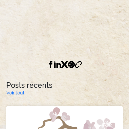
Posts récents
Voir tout