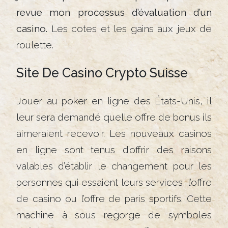
revue mon processus d’évaluation d’un
casino.
Les cotes et les gains aux jeux de
roulette.
Site De Casino Crypto Suisse
Jouer au poker en ligne des États-Unis, il
leur sera demandé quelle offre de bonus ils
aimeraient recevoir. Les nouveaux casinos
en ligne sont tenus d’offrir des raisons
valables d’établir le changement pour les
personnes qui essaient leurs services, l’offre
de casino ou l’offre de paris sportifs. Cette
machine à sous regorge de symboles