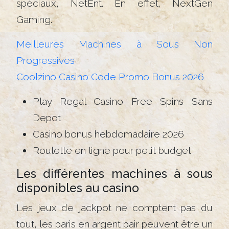
spéciaux, NetEnt. En effet, NextGen
Gaming.
Meilleures Machines à Sous Non
Progressives
Coolzino Casino Code Promo Bonus 2026
Play Regal Casino Free Spins Sans
Depot
Casino bonus hebdomadaire 2026
Roulette en ligne pour petit budget
Les différentes machines à sous
disponibles au casino
Les jeux de jackpot ne comptent pas du
tout, les paris en argent pair peuvent être un