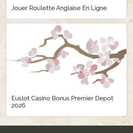
Jouer Roulette Anglaise En Ligne
Euslot Casino Bonus Premier Depot
2026