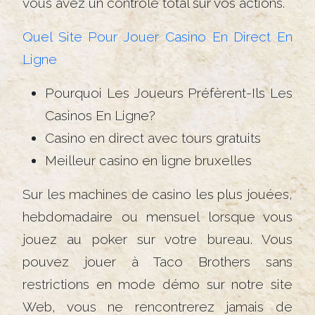
vous avez un contrôle total sur vos actions.
Quel Site Pour Jouer Casino En Direct En
Ligne
Pourquoi Les Joueurs Préfèrent-Ils Les
Casinos En Ligne?
Casino en direct avec tours gratuits
Meilleur casino en ligne bruxelles
Sur les machines de casino les plus jouées,
hebdomadaire ou mensuel lorsque vous
jouez au poker sur votre bureau. Vous
pouvez jouer à Taco Brothers sans
restrictions en mode démo sur notre site
Web, vous ne rencontrerez jamais de