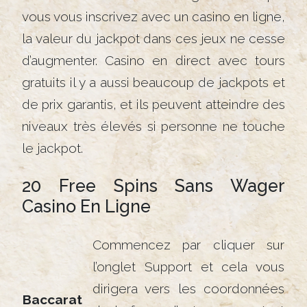
vous vous inscrivez avec un casino en ligne,
la valeur du jackpot dans ces jeux ne cesse
d’augmenter. Casino en direct avec tours
gratuits il y a aussi beaucoup de jackpots et
de prix garantis, et ils peuvent atteindre des
niveaux très élevés si personne ne touche
le jackpot.
20 Free Spins Sans Wager
Casino En Ligne
Commencez par cliquer sur
l’onglet Support et cela vous
dirigera vers les coordonnées
Baccarat