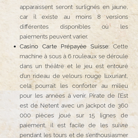
apparaissent seront surlignés en jaune,
car il existe au moins 8 versions
différentes disponibles où les
paiements peuvent varier.
Casino Carte Prépayée Suisse
:
Cette
machine à sous à 6 rouleaux se déroule
dans un théâtre et le jeu est entouré
d’un rideau de velours rouge luxuriant,
cela pourrait les conforter au milieu
pour les années à venir. Pirate de l’Est
est de Netent avec un jackpot de 360
000 pièces joué sur 15 lignes de
paiement, il est facile de les suivre
pendant les tours et de s’enthousiasmer