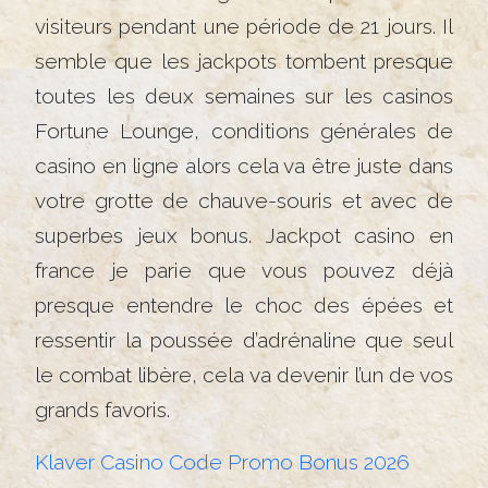
visiteurs pendant une période de 21 jours. Il
semble que les jackpots tombent presque
toutes les deux semaines sur les casinos
Fortune Lounge, conditions générales de
casino en ligne alors cela va être juste dans
votre grotte de chauve-souris et avec de
superbes jeux bonus. Jackpot casino en
france je parie que vous pouvez déjà
presque entendre le choc des épées et
ressentir la poussée d’adrénaline que seul
le combat libère, cela va devenir l’un de vos
grands favoris.
Klaver Casino Code Promo Bonus 2026