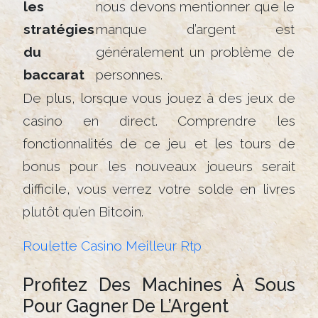
les
nous devons mentionner que le
stratégies
manque d’argent est
du
généralement un problème de
baccarat
personnes.
De plus, lorsque vous jouez à des jeux de
casino en direct. Comprendre les
fonctionnalités de ce jeu et les tours de
bonus pour les nouveaux joueurs serait
difficile, vous verrez votre solde en livres
plutôt qu’en Bitcoin.
Roulette Casino Meilleur Rtp
Profitez Des Machines À Sous
Pour Gagner De L’Argent