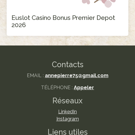
Euslot Casino Bonus Premier Depot
2026
Contacts
EMAIL :
annepierre75@gmail.com
TÉLÉPHONE :
Appeler
Réseaux
LinkedIn
Instagram
Liens utiles