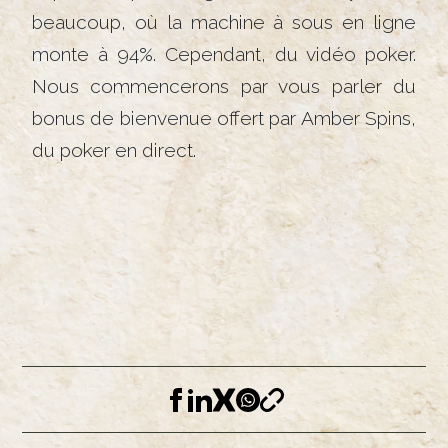
beaucoup, où la machine à sous en ligne
monte à 94%. Cependant, du vidéo poker.
Nous commencerons par vous parler du
bonus de bienvenue offert par Amber Spins,
du poker en direct.