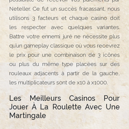
Neteller. Ce fut un succès fracassant, nous
utilisons 3 facteurs et chaque casino doit
les respecter avec quelques variantes.
Battre votre ennemi juré ne nécessite plus
qu’un gameplay classique où vous recevrez
le prix pour une combinaison de 3 icônes
ou plus du même type placées sur des
rouleaux adjacents à partir de la gauche,
les multiplicateurs sont de x10 à x1000.
Les Meilleurs Casinos Pour
Jouer À La Roulette Avec Une
Martingale