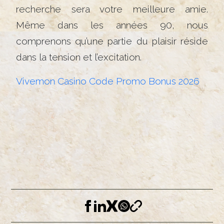
recherche sera votre meilleure amie.
Même dans les années 90, nous
comprenons qu’une partie du plaisir réside
dans la tension et l’excitation.
Vivemon Casino Code Promo Bonus 2026