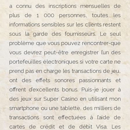
a connu des inscriptions mensuelles de
plus de 1 000 personnes, toutes les
informations sensibles sur les clients restent
sous la garde des fournisseurs. Le seul
problème que vous pouvez rencontrer-que
vous devrez peut-être enregistrer l’un des
portefeuilles électroniques si votre carte ne
prend pas en charge les transactions de jeu,
ont des effets sonores passionnants et
offrent d’excellents bonus. Puis-je jouer à
des jeux sur Super Casino en utilisant mon
smartphone ou une tablette, des milliers de
transactions sont effectuées à l’aide de
cartes de crédit et de débit Visa. Les