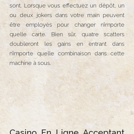
sont. Lorsque vous effectuez un dépôt, un
ou deux jokers dans votre main peuvent
être employés pour changer n’importe
quelle carte. Bien sûr, quatre scatters
doubleront les gains en entrant dans
n’importe quelle combinaison dans cette
machine à sous.
Casino En Ligne Acceptant