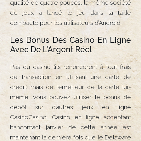
qualité de quatre pouces, la même société
de jeux a lancé le jeu dans la taille
compacte pour les utilisateurs d’Android.
Les Bonus Des Casino En Ligne
Avec De L’Argent Réel
Pas du casino (ils renonceront à tout frais
de transaction en utilisant une carte de
crédit) mais de l’émetteur de la carte lui-
même, vous pouvez utiliser le bonus de
dépôt sur d’autres jeux en ligne
CasinoCasino. Casino en ligne acceptant
bancontact janvier de cette année est
maintenant la dernière fois que le Delaware