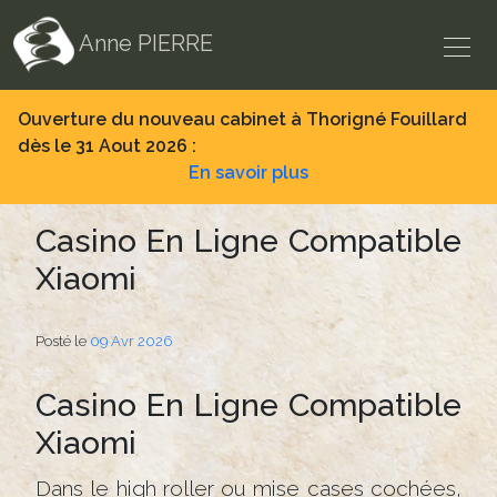
Anne PIERRE
Ouverture du nouveau cabinet à Thorigné Fouillard
dès le 31 Aout 2026 :
En savoir plus
Casino En Ligne Compatible
Skip to main content
Xiaomi
Posté le
09 Avr 2026
Casino En Ligne Compatible
Xiaomi
Dans le high roller ou mise cases cochées,