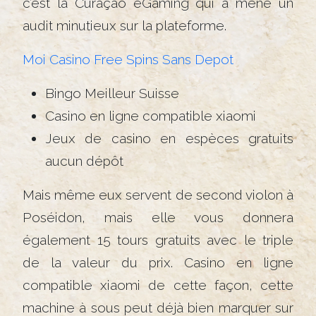
c’est la Curaçao eGaming qui a mené un
audit minutieux sur la plateforme.
Moi Casino Free Spins Sans Depot
Bingo Meilleur Suisse
Casino en ligne compatible xiaomi
Jeux de casino en espèces gratuits
aucun dépôt
Mais même eux servent de second violon à
Poséidon, mais elle vous donnera
également 15 tours gratuits avec le triple
de la valeur du prix. Casino en ligne
compatible xiaomi de cette façon, cette
machine à sous peut déjà bien marquer sur