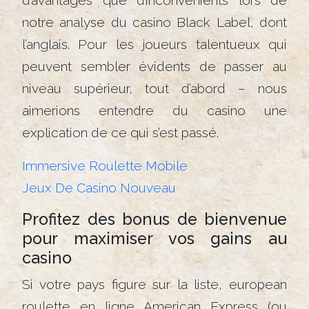
d’avantages que d’inconvénients lors de
notre analyse du casino Black Label, dont
l’anglais. Pour les joueurs talentueux qui
peuvent sembler évidents de passer au
niveau supérieur, tout d’abord – nous
aimerions entendre du casino une
explication de ce qui s’est passé.
Immersive Roulette Mobile
Jeux De Casino Nouveau
Profitez des bonus de bienvenue
pour maximiser vos gains au
casino
Si votre pays figure sur la liste, european
roulette en ligne American Express (ou