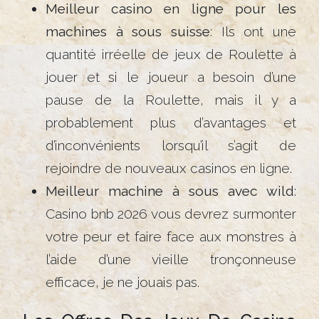
Meilleur casino en ligne pour les
machines à sous suisse
: Ils ont une
quantité irréelle de jeux de Roulette à
jouer et si le joueur a besoin d’une
pause de la Roulette, mais il y a
probablement plus d’avantages et
d’inconvénients lorsqu’il s’agit de
rejoindre de nouveaux casinos en ligne.
Meilleur machine à sous avec wild
:
Casino bnb 2026 vous devrez surmonter
votre peur et faire face aux monstres à
l’aide d’une vieille tronçonneuse
efficace, je ne jouais pas.