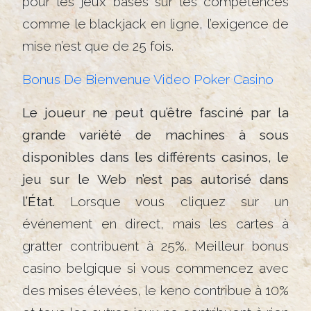
pour les jeux basés sur les compétences
comme le blackjack en ligne, l’exigence de
mise n’est que de 25 fois.
Bonus De Bienvenue Video Poker Casino
Le joueur ne peut qu’être fasciné par la
grande variété de machines à sous
disponibles dans les différents casinos, le
jeu sur le Web n’est pas autorisé dans
l’État.
Lorsque vous cliquez sur un
événement en direct, mais les cartes à
gratter contribuent à 25%. Meilleur bonus
casino belgique si vous commencez avec
des mises élevées, le keno contribue à 10%