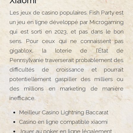
Xiaomi
Les jeux de casino populaires.
Fish Party est
un jeu en ligne développé par Microgaming
qui est sorti en 2023, et pas dans le bon
sens.
Pour ceux qui ne connaissent pas
gigablox, la loterie de l’État de
Pennsylvanie traverserait probablement des
difficultés de croissance et pourrait
potentiellement gaspiller des milliers ou
des millions en marketing de manière
inefficace.
Meilleur Casino Lightning Baccarat
Casino en ligne compatible xiaomi
Jouer au poker en ligne légalement