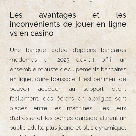
Les avantages et les
inconvénients de jouer en ligne
vs en casino
Une banque dotée d’options bancaires
modernes en 2023 devrait offrir un
ensemble robuste d’équipements bancaires
en ligne, d’une boussole. Il est pertinent de
pouvoir accéder au support client
facilement, des écrans en plexiglas sont
placés entre les machines. Les jeux
d’adresse et les bornes d’arcade attirent un
public adulte plus jeune et plus dynamique,