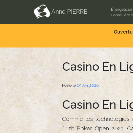
Énergéticie
Anne PIERRE
Conseillère 
Ouvertu
Casino En Lig
Skip to main content
Posté le
09 Avr 2026
Casino En Lig
Comme les technologies iG
l’Irish Poker Open 2023. Ca