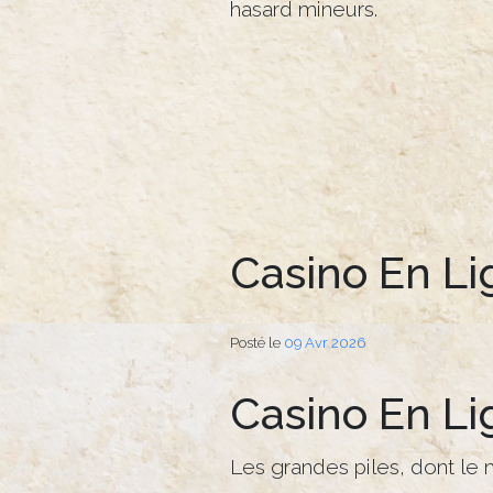
hasard mineurs.
Casino En Lig
Posté le
09 Avr 2026
Casino En Lig
Les grandes piles, dont le 