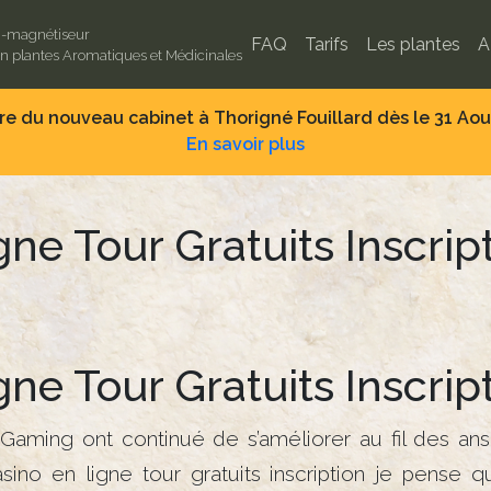
n-magnétiseur
FAQ
Tarifs
Les plantes
A
en plantes Aromatiques et Médicinales
re du nouveau cabinet à Thorigné Fouillard dès le 31 Aou
En savoir plus
ne Tour Gratuits Inscrip
ne Tour Gratuits Inscrip
aming ont continué de s’améliorer au fil des ans,
sino en ligne tour gratuits inscription je pense q