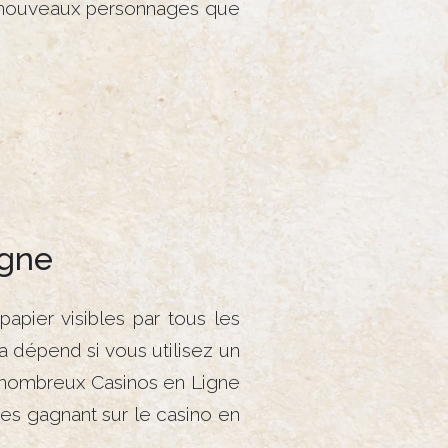
de nouveaux personnages que
igne
pier visibles par tous les
 dépend si vous utilisez un
e nombreux Casinos en Ligne
es gagnant sur le casino en