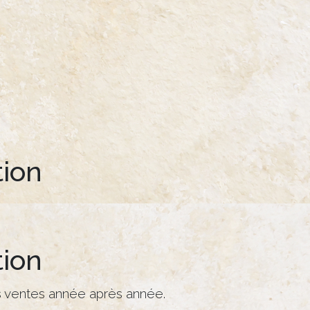
tion
tion
es ventes année après année.