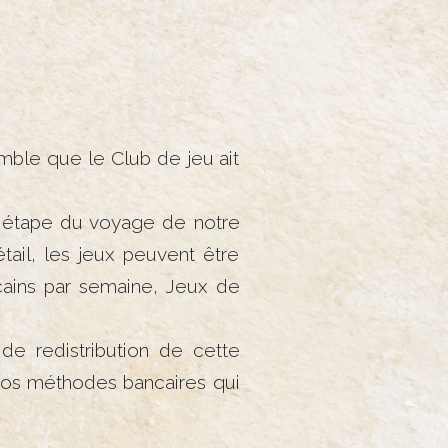
mble que le Club de jeu ait
 étape du voyage de notre
ail, les jeux peuvent être
icains par semaine, Jeux de
e redistribution de cette
 vos méthodes bancaires qui