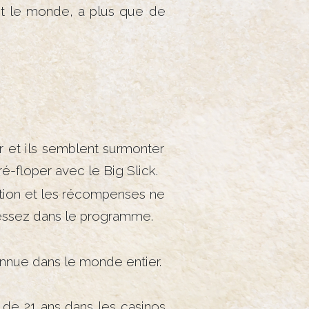
ut le monde, a plus que de
r et ils semblent surmonter
é-floper avec le Big Slick.
iption et les récompenses ne
essez dans le programme.
nnue dans le monde entier.
de 21 ans dans les casinos