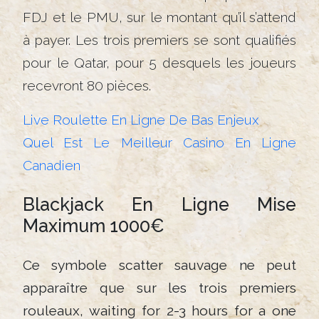
FDJ et le PMU, sur le montant qu’il s’attend
à payer. Les trois premiers se sont qualifiés
pour le Qatar, pour 5 desquels les joueurs
recevront 80 pièces.
Live Roulette En Ligne De Bas Enjeux
Quel Est Le Meilleur Casino En Ligne
Canadien
Blackjack En Ligne Mise
Maximum 1000€
Ce symbole scatter sauvage ne peut
apparaître que sur les trois premiers
rouleaux, waiting for 2-3 hours for a one