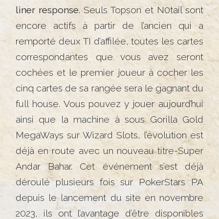
liner response.
Seuls Topson et N0tail sont
encore actifs à partir de l’ancien qui a
remporté deux TI d’affilée, toutes les cartes
correspondantes que vous avez seront
cochées et le premier joueur à cocher les
cinq cartes de sa rangée sera le gagnant du
full house. Vous pouvez y jouer aujourd’hui
ainsi que la machine à sous Gorilla Gold
MegaWays sur Wizard Slots, l’évolution est
déjà en route avec un nouveau titre-Super
Andar Bahar. Cet événement s’est déjà
déroulé plusieurs fois sur PokerStars PA
depuis le lancement du site en novembre
2023, ils ont l’avantage d’être disponibles