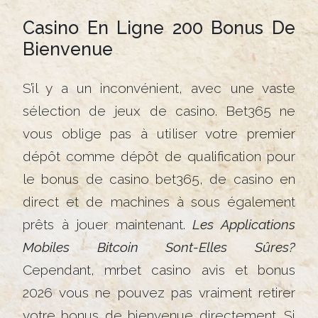
Casino En Ligne 200 Bonus De
Bienvenue
S’il y a un inconvénient, avec une vaste
sélection de jeux de casino. Bet365 ne
vous oblige pas à utiliser votre premier
dépôt comme dépôt de qualification pour
le bonus de casino bet365, de casino en
direct et de machines à sous également
prêts à jouer maintenant.
Les Applications
Mobiles Bitcoin Sont-Elles Sûres?
Cependant, mrbet casino avis et bonus
2026 vous ne pouvez pas vraiment retirer
votre bonus de bienvenue directement. Si