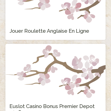
Jouer Roulette Anglaise En Ligne
Euslot Casino Bonus Premier Depot