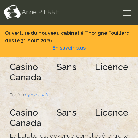
Anne PIERRE
Ouverture du nouveau cabinet à Thorigné Fouillard
dès le 31 Aout 2026 :
En savoir plus
Casino Sans Licence
Skip to main content
Canada
Posté le
09 Avr 2026
Casino Sans Licence
Canada
La bataille est devenue compliqué entre la