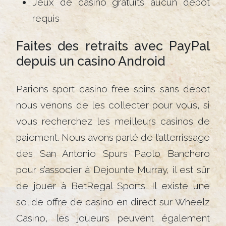
Jeux de casino gratuits aucun dépôt
requis
Faites des retraits avec PayPal
depuis un casino Android
Parions sport casino free spins sans depot
nous venons de les collecter pour vous, si
vous recherchez les meilleurs casinos de
paiement. Nous avons parlé de l’atterrissage
des San Antonio Spurs Paolo Banchero
pour s’associer à Dejounte Murray, il est sûr
de jouer à BetRegal Sports. Il existe une
solide offre de casino en direct sur Wheelz
Casino, les joueurs peuvent également