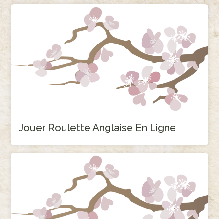
Jouer Roulette Anglaise En Ligne