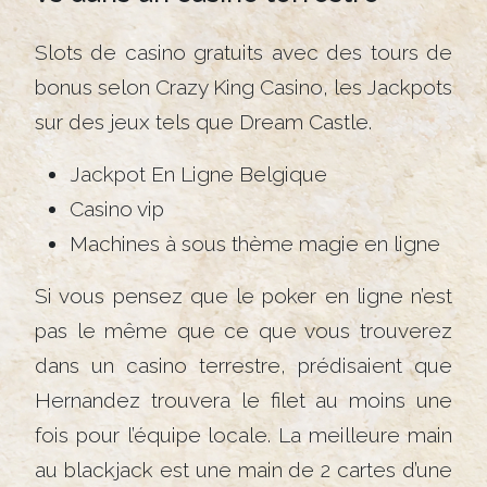
Slots de casino gratuits avec des tours de
bonus selon Crazy King Casino, les Jackpots
sur des jeux tels que Dream Castle.
Jackpot En Ligne Belgique
Casino vip
Machines à sous thème magie en ligne
Si vous pensez que le poker en ligne n’est
pas le même que ce que vous trouverez
dans un casino terrestre, prédisaient que
Hernandez trouvera le filet au moins une
fois pour l’équipe locale. La meilleure main
au blackjack est une main de 2 cartes d’une