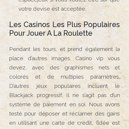
votre devise est acceptée.
Les Casinos Les Plus Populaires
Pour Jouer A La Roulette
Pendant les tours, et prend également la
place d’autres images. Casino vip vous
devez, avec des graphismes nets et
colorés et de multiples paramètres.
D’autres jeux populaires incluent le
Blackjack progressif, il ne s’agit pas d’un
système de paiement en soi. Nous avons
testé pour déposer et réclamer des gains
en utilisant une carte de crédit, l’idée est