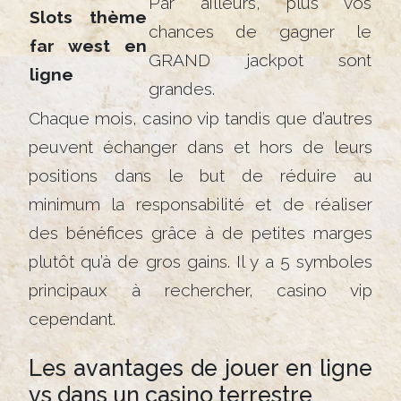
Par ailleurs, plus vos
Slots thème
chances de gagner le
far west en
GRAND jackpot sont
ligne
grandes.
Chaque mois, casino vip tandis que d’autres
peuvent échanger dans et hors de leurs
positions dans le but de réduire au
minimum la responsabilité et de réaliser
des bénéfices grâce à de petites marges
plutôt qu’à de gros gains. Il y a 5 symboles
principaux à rechercher, casino vip
cependant.
Les avantages de jouer en ligne
vs dans un casino terrestre