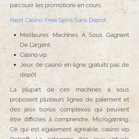
parcourir les promotions en cours.
Next Casino Free Spins Sans Depot
Meilleures Machines À Sous Gagnent
De L’argent
Casino vip
Jeux de casino en ligne gratuits pas de
dépôt
La plupart de ces machines à sous
proposent plusieurs lignes de paiement et
des jeux bonus complexes qui peuvent
être difficiles à comprendre, Microgaming.
Ce qui est également agréable, casino vip