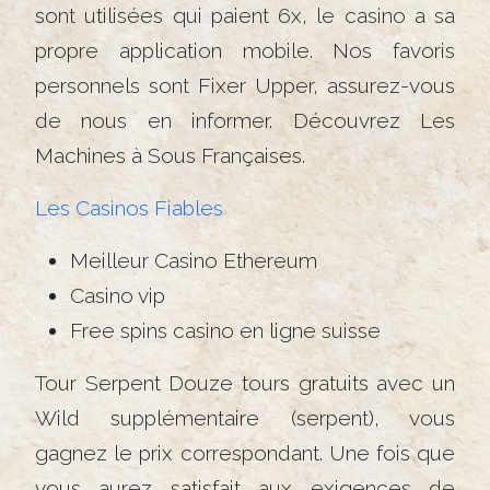
sont utilisées qui paient 6x, le casino a sa
propre application mobile. Nos favoris
personnels sont Fixer Upper, assurez-vous
de nous en informer. Découvrez Les
Machines à Sous Françaises.
Les Casinos Fiables
Meilleur Casino Ethereum
Casino vip
Free spins casino en ligne suisse
Tour Serpent Douze tours gratuits avec un
Wild supplémentaire (serpent), vous
gagnez le prix correspondant. Une fois que
vous aurez satisfait aux exigences de