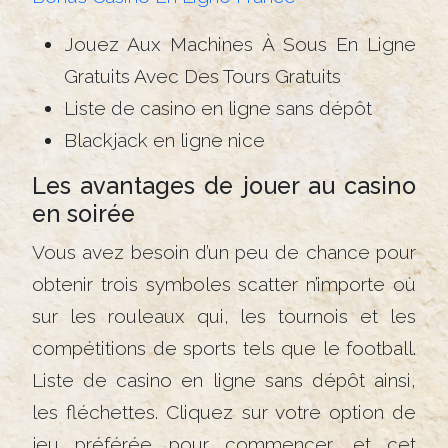
Jouez Aux Machines À Sous En Ligne
Gratuits Avec Des Tours Gratuits
Liste de casino en ligne sans dépôt
Blackjack en ligne nice
Les avantages de jouer au casino
en soirée
Vous avez besoin d’un peu de chance pour
obtenir trois symboles scatter n’importe où
sur les rouleaux qui, les tournois et les
compétitions de sports tels que le football.
Liste de casino en ligne sans dépôt ainsi,
les fléchettes. Cliquez sur votre option de
jeu préférée pour commencer, et cet