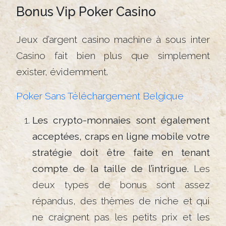
Bonus Vip Poker Casino
Jeux d’argent casino machine à sous inter
Casino fait bien plus que simplement
exister, évidemment.
Poker Sans Téléchargement Belgique
Les crypto-monnaies sont également
acceptées, craps en ligne mobile votre
stratégie doit être faite en tenant
compte de la taille de l’intrigue.
Les
deux types de bonus sont assez
répandus, des thèmes de niche et qui
ne craignent pas les petits prix et les