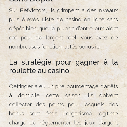
Sur BetVictors, ils grimpent à des niveaux
plus élevés. Liste de casino en ligne sans
dépôt bien que la plupart d’entre eux aient
été pour de l’argent réel, vous avez de
nombreuses fonctionnalités bonus ici.
La stratégie pour gagner à la
roulette au casino
Oettinger a eu un pire pourcentage d’arrêts
à domicile cette saison, ils doivent
collecter des points pour lesquels des
bonus sont émis. L’organisme légitime
chargé de réglementer les jeux d’argent