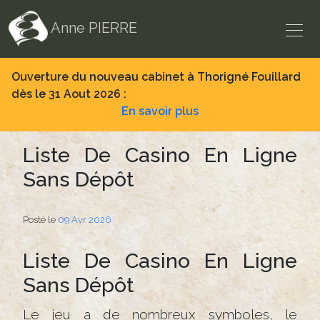
Anne PIERRE
Ouverture du nouveau cabinet à Thorigné Fouillard
dès le 31 Aout 2026 :
En savoir plus
Liste De Casino En Ligne
Skip to main content
Sans Dépôt
Posté le
09 Avr 2026
Liste De Casino En Ligne
Sans Dépôt
Le jeu a de nombreux symboles, le