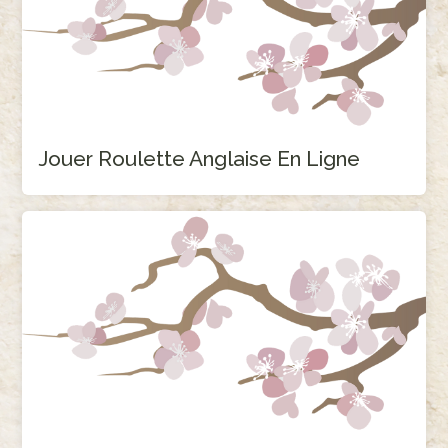
Jouer Roulette Anglaise En Ligne