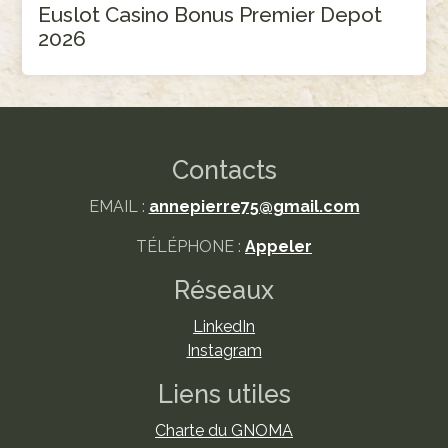
Euslot Casino Bonus Premier Depot
2026
Contacts
EMAIL :
annepierre75@gmail.com
TÉLÉPHONE :
Appeler
Réseaux
LinkedIn
Instagram
Liens utiles
Charte du GNOMA