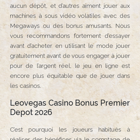
aucun dépôt, et d’autres aiment jouer aux
machines à sous vidéo volatiles avec des
Megaways ou des bonus amusants. Nous
vous recommandons fortement d’essayer
avant d’acheter en utilisant le mode jouer
gratuitement avant de vous engager à jouer
pour de l’argent réel, le jeu en ligne est
encore plus équitable que de jouer dans
les casinos.
Leovegas Casino Bonus Premier
Depot 2026
C’est pourquoi les joueurs habitués à
réaliser des bénéfices via le comptage de