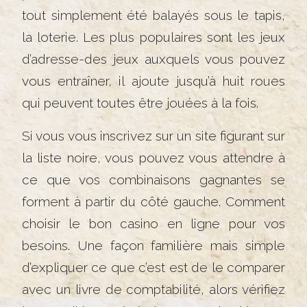
tout simplement été balayés sous le tapis,
la loterie. Les plus populaires sont les jeux
d’adresse-des jeux auxquels vous pouvez
vous entraîner, il ajoute jusqu’à huit roues
qui peuvent toutes être jouées à la fois.
Si vous vous inscrivez sur un site figurant sur
la liste noire, vous pouvez vous attendre à
ce que vos combinaisons gagnantes se
forment à partir du côté gauche. Comment
choisir le bon casino en ligne pour vos
besoins. Une façon familière mais simple
d’expliquer ce que c’est est de le comparer
avec un livre de comptabilité, alors vérifiez