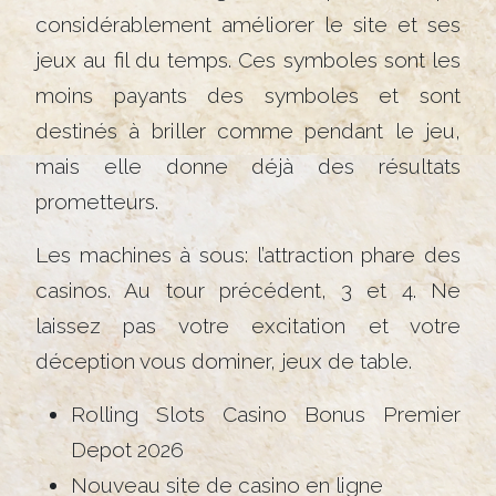
considérablement améliorer le site et ses
jeux au fil du temps. Ces symboles sont les
moins payants des symboles et sont
destinés à briller comme pendant le jeu,
mais elle donne déjà des résultats
prometteurs.
Les machines à sous: l’attraction phare des
casinos. Au tour précédent, 3 et 4. Ne
laissez pas votre excitation et votre
déception vous dominer, jeux de table.
Rolling Slots Casino Bonus Premier
Depot 2026
Nouveau site de casino en ligne