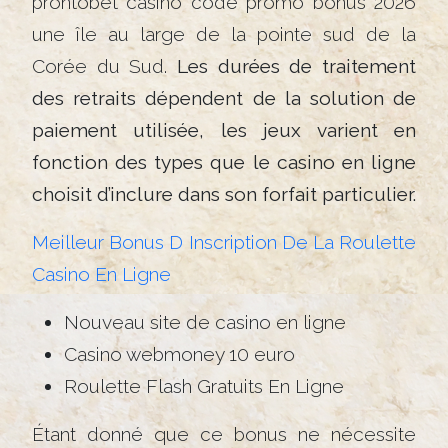
prontobet casino code promo bonus 2026
une île au large de la pointe sud de la
Corée du Sud.
Les durées de traitement
des retraits dépendent de la solution de
paiement utilisée, les jeux varient en
fonction des types que le casino en ligne
choisit d’inclure dans son forfait particulier.
Meilleur Bonus D Inscription De La Roulette
Casino En Ligne
Nouveau site de casino en ligne
Casino webmoney 10 euro
Roulette Flash Gratuits En Ligne
Étant donné que ce bonus ne nécessite