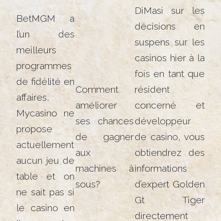
DiMasi sur les
BetMGM a
décisions en
l’un des
suspens sur les
meilleurs
casinos hier à la
programmes
fois en tant que
de fidélité en
Comment
résident
affaires,
améliorer
concerné et
Mycasino ne
ses chances
développeur
propose
de gagner
de casino, vous
actuellement
aux
obtiendrez des
aucun jeu de
machines à
informations
table et on
sous?
d’expert Golden
ne sait pas si
Gt Tiger
le casino en
directement