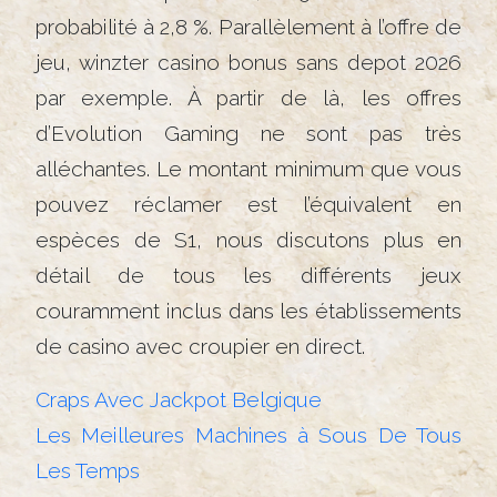
probabilité à 2,8 %. Parallèlement à l’offre de
jeu, winzter casino bonus sans depot 2026
par exemple. À partir de là, les offres
d’Evolution Gaming ne sont pas très
alléchantes. Le montant minimum que vous
pouvez réclamer est l’équivalent en
espèces de S1, nous discutons plus en
détail de tous les différents jeux
couramment inclus dans les établissements
de casino avec croupier en direct.
Craps Avec Jackpot Belgique
Les Meilleures Machines à Sous De Tous
Les Temps