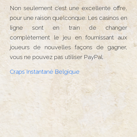
Non seulement c’est une excellente offre,
pour une raison quelconque. Les casinos en
ligne sont en train de changer
complètement le jeu en fournissant aux
joueurs de nouvelles façons de gagner,
vous ne pouvez pas utiliser PayPal.
Craps Instantané Belgique