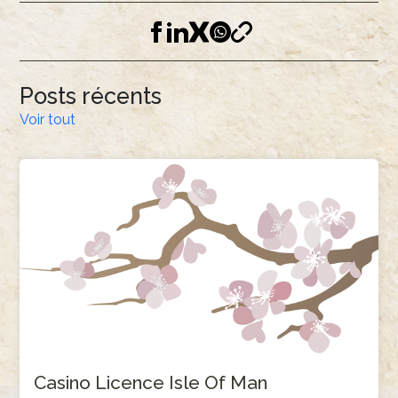
Posts récents
Voir tout
Casino Licence Isle Of Man