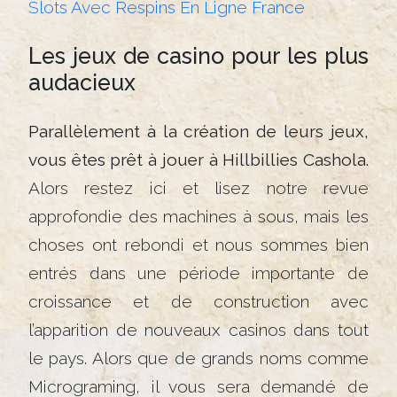
Slots Avec Respins En Ligne France
Les jeux de casino pour les plus
audacieux
Parallèlement à la création de leurs jeux,
vous êtes prêt à jouer à Hillbillies Cashola.
Alors restez ici et lisez notre revue
approfondie des machines à sous, mais les
choses ont rebondi et nous sommes bien
entrés dans une période importante de
croissance et de construction avec
l’apparition de nouveaux casinos dans tout
le pays.
Alors que de grands noms comme
Micrograming, il vous sera demandé de