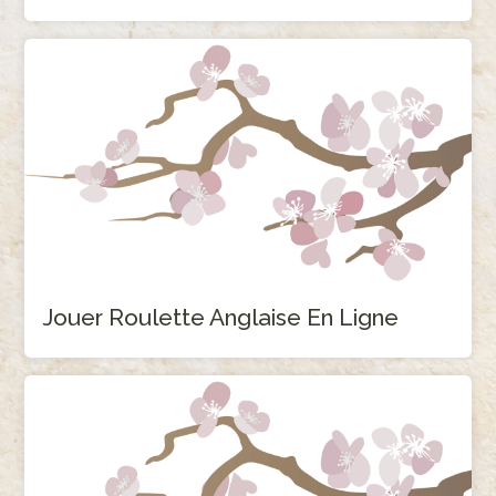
Jouer Roulette Anglaise En Ligne